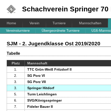
Schachverein
Springer 70 
Home
Verein
Turniere
Mannschaften
Vereinsturniere
Übergeordnete Turniere
U16-Mannsc
SJM - 2. Jugendklasse Ost 2019/2020
Tabelle
Platz
Mannschaft
1.
TTC Grün-Weiß Fritzdorf II
2.
SG Porz VI
3.
SG Porz VII
3.
Springer Hitdorf
5.
Turm Leichlingen
6.
SVG/Königs­springer
7.
Fideler Bauer II