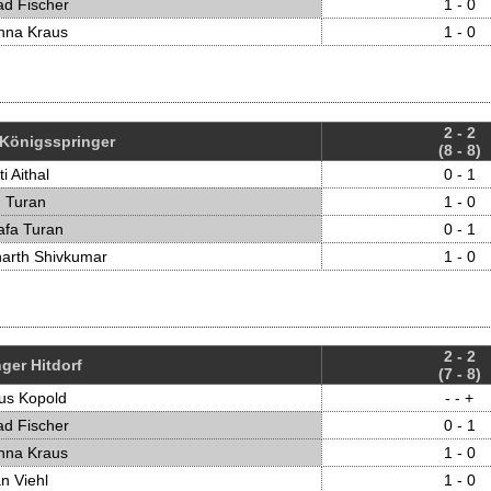
ad Fischer
1 - 0
nna Kraus
1 - 0
2 - 2
Königs­springer
(8 - 8)
i Aithal
0 - 1
n Turan
1 - 0
afa Turan
0 - 1
harth Shivkumar
1 - 0
2 - 2
ger Hitdorf
(7 - 8)
us Kopold
- - +
ad Fischer
0 - 1
nna Kraus
1 - 0
an Viehl
1 - 0