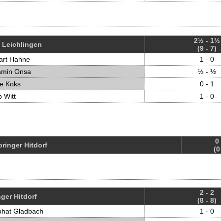
2½ - 1½
 Leichlingen
(9 - 7)
art Hahne
1 - 0
amin Onsa
½ - ½
ne Koks
0 - 1
 Witt
1 - 0
0 
pringer Hitdorf
(0
2 - 2
ger Hitdorf
(8 - 8)
phat Gladbach
1 - 0