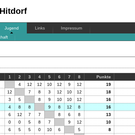
Hitdorf
Jugend
Links
Impressum
haft
1
2
3
4
5
6
7
8
P
unkte
4
12
12
10
12
9
12
19
12
7
8
3
12
10
12
18
3
5
8
9
10
10
12
16
4
8
8
9
8
12
8
16
6
12
7
7
8
6
8
13
0
0
5
8
7
9
12
10
6
5
5
0
10
6
5
8