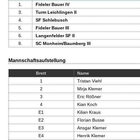
1.
Fideler Bauer IV
3.
Turm Leichlingen II
4.
SF Schlebusch
5.
Fideler Bauer III
6.
Langenfelder SF II
8.
SC Monheim/Baumberg III
Mannschaftsaufstellung
Brett
Name
1
Tristan Viehl
2
Mirja Klemer
3
Eric Rößner
4
Kian Koch
E1
Kilian Kraus
E2
Florian Busse
E3
Ansgar Klemer
E4
Henrik Klemer