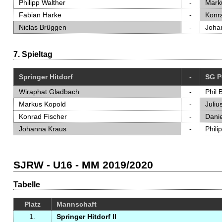
Philipp Walther
-
Mark
Fabian Harke
-
Konr
Niclas Brüggen
-
Joha
7. Spieltag
Springer Hitdorf
-
SG P
Wiraphat Gladbach
-
Phil 
Markus Kopold
-
Juliu
Konrad Fischer
-
Dani
Johanna Kraus
-
Phili
SJRW - U16 - MM 2019/2020
Tabelle
Platz
Mannschaft
1.
Springer Hitdorf II