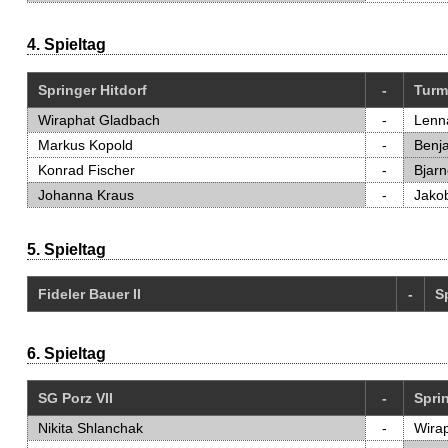
4. Spieltag
Springer Hitdorf
-
Turm
Wiraphat Gladbach
-
Lenn
Markus Kopold
-
Benj
Konrad Fischer
-
Bjar
Johanna Kraus
-
Jakob
5. Spieltag
Fideler Bauer II
-
S
6. Spieltag
SG Porz VII
-
Sprin
Nikita Shlanchak
-
Wira