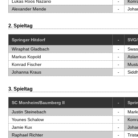
Lukas Roos Nazario
-
Konr
Alexander Mende
-
Joha
2. Spieltag
Springer Hitdorf
-
SVG/
Wiraphat Gladbach
-
Swast
Markus Kopold
-
Asla
Konrad Fischer
-
Must
Johanna Kraus
-
Sidd
3. Spieltag
SC Monheim/Baumberg II
-
Sprin
Justin Steinebach
-
Mark
Younes Schalow
-
Konr
Jamie Kux
-
Joha
Raphael Richter
-
Trist