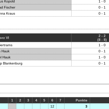
us Kopold
1 - 0
ad Fischer
0 - 1
nna Kraus
0 - 1
2 - 2
orz VI
(8 - 8)
Bertrams
1 - 0
s Hauk
0 - 1
el Hauk
1 - 0
pp Blankenburg
0 - 1
1
2
3
4
5
6
7
P
unkte
12
3