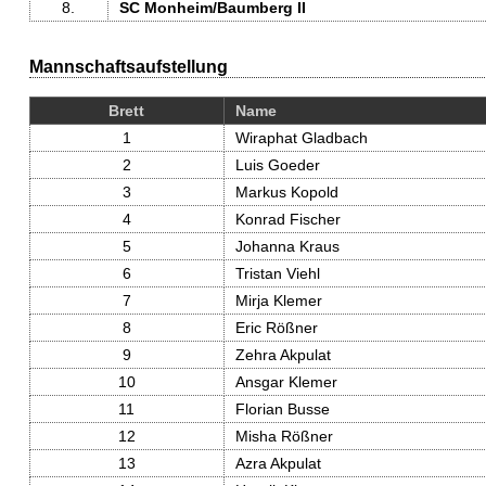
8.
SC Monheim/
Baumberg II
Mannschaftsaufstellung
Brett
Name
1
Wiraphat Gladbach
2
Luis Goeder
3
Markus Kopold
4
Konrad Fischer
5
Johanna Kraus
6
Tristan Viehl
7
Mirja Klemer
8
Eric Rößner
9
Zehra Akpulat
10
Ansgar Klemer
11
Florian Busse
12
Misha Rößner
13
Azra Akpulat