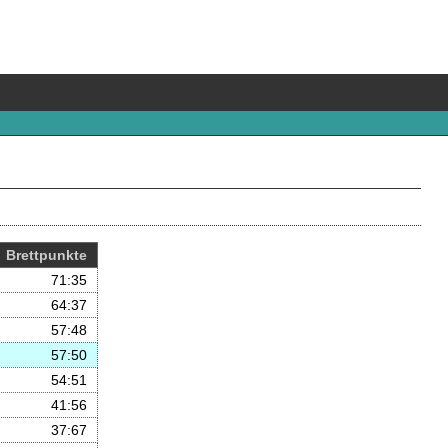
B
rett
p
unkte
71
:35
64
:37
57
:48
57
:50
54
:51
41
:56
37
:67