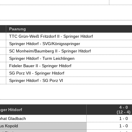
Paarung
TTC Grün-Weiß Fritzdorf II - Springer Hitdorf
Springer Hitdorf - SVG/Königs­springer
SC Monheim/Baumberg II - Springer Hitdorf
Springer Hitdorf - Turm Leichlingen
Fideler Bauer II - Springer Hitdorf
SG Porz VII - Springer Hitdorf
Springer Hitdorf - SG Porz VI
4 - 0
ger Hitdorf
(12 - 4)
phat Gladbach
1 - 0
us Kopold
1 - 0