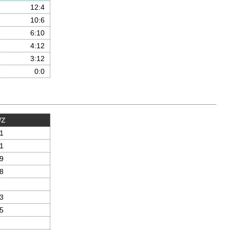
12
:4
10
:6
6
:10
4
:12
3
:12
0
:0
WZ
1
1
9
8
3
5