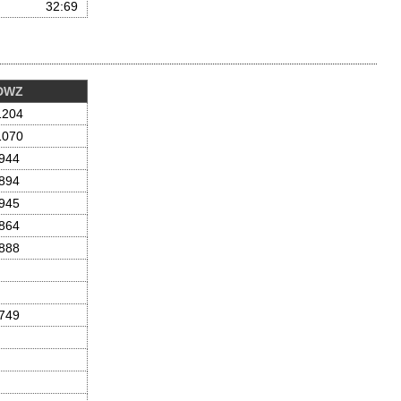
32
:69
DWZ
1204
1070
944
894
945
864
888
749