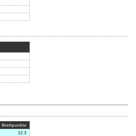
B
rett
p
unkte
12
:3