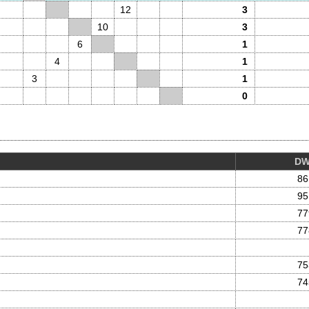
12
3
10
3
6
1
4
1
3
1
0
D
86
95
77
77
75
74