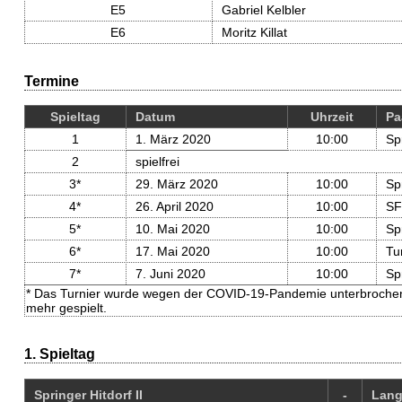
E5
Gabriel Kelbler
E6
Moritz Killat
Termine
Spieltag
Datum
Uhrzeit
Pa
1
1. März 2020
10:00
Spr
2
spielfrei
3*
29. März 2020
10:00
Spr
4*
26. April 2020
10:00
SF
5*
10. Mai 2020
10:00
Sp
6*
17. Mai 2020
10:00
Tur
7*
7. Juni 2020
10:00
Spr
* Das Turnier wurde wegen der COVID-19-Pandemie unterbrochen un
mehr gespielt.
1. Spieltag
Springer Hitdorf II
-
Lang