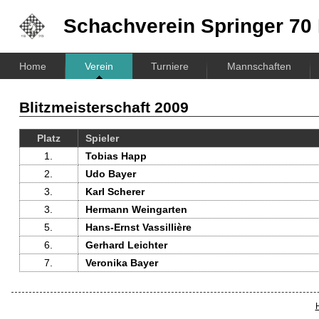
Schachverein
Springer 70 
Home
Verein
Turniere
Mannschaften
Blitzmeisterschaft 2009
Platz
Spieler
1.
Tobias Happ
2.
Udo Bayer
3.
Karl Scherer
3.
Hermann Weingarten
5.
Hans-Ernst Vassillière
6.
Gerhard Leichter
7.
Veronika Bayer