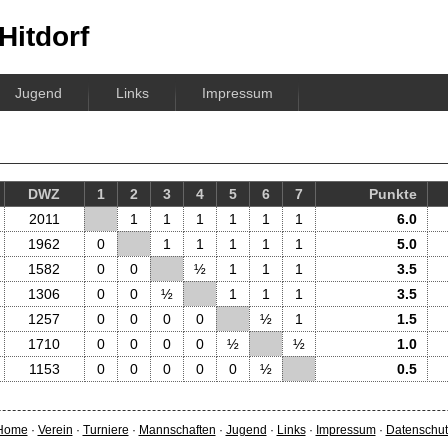
Hitdorf
Jugend
Links
Impressum
DWZ
1
2
3
4
5
6
7
P
unkte
2011
1
1
1
1
1
1
6.0
1962
0
1
1
1
1
1
5.0
1582
0
0
½
1
1
1
3.5
1306
0
0
½
1
1
1
3.5
1257
0
0
0
0
½
1
1.5
1710
0
0
0
0
½
½
1.0
1153
0
0
0
0
0
½
0.5
Home
·
Verein
·
Turniere
·
Mannschaften
·
Jugend
·
Links
·
Impressum
·
Datenschut